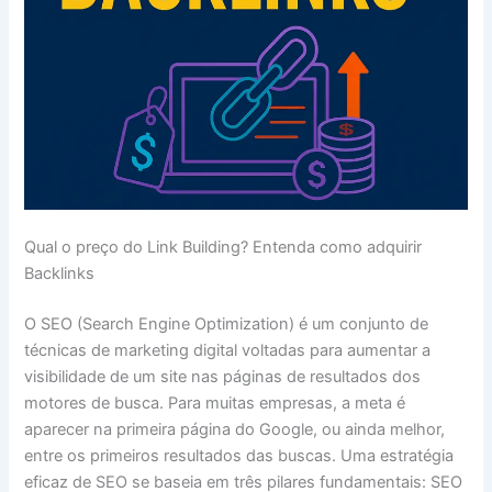
Qual o preço do Link Building? Entenda como adquirir
Backlinks
O SEO (Search Engine Optimization) é um conjunto de
técnicas de marketing digital voltadas para aumentar a
visibilidade de um site nas páginas de resultados dos
motores de busca. Para muitas empresas, a meta é
aparecer na primeira página do Google, ou ainda melhor,
entre os primeiros resultados das buscas. Uma estratégia
eficaz de SEO se baseia em três pilares fundamentais: SEO