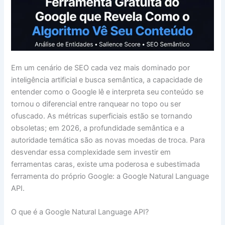
Em um cenário de SEO cada vez mais dominado por
inteligência artificial e busca semântica, a capacidade de
entender como o Google lê e interpreta seu conteúdo se
tornou o diferencial entre ranquear no topo ou ser
ofuscado. As métricas superficiais estão se tornando
obsoletas; em 2026, a profundidade semântica e a
autoridade temática são as novas moedas de troca. Para
desvendar essa complexidade sem investir em
ferramentas caras, existe uma poderosa e subestimada
ferramenta do próprio Google: a Google Natural Language
API.
O que é a Google Natural Language API?