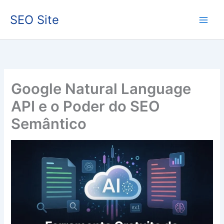
Ir
SEO Site
para
o
conteúdo
Google Natural Language
API e o Poder do SEO
Semântico